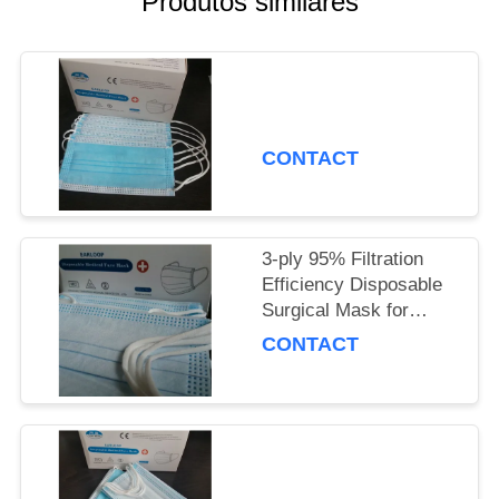
Produtos similares
PRIVACY
POLICY
CONTACT
3-ply 95% Filtration
Efficiency Disposable
Surgical Mask for
Adults, Polypropylene
CONTACT
Material