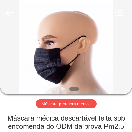
Device
Co.,Ltd.
All
Rights
Reserved.
Developed
by
ECER
CASA
PRODUTOS
SOBRE
NÓS
EXCURSÃO
DA
Máscara protetora médica
FÁBRICA
Máscara médica descartável feita sob
encomenda do ODM da prova Pm2.5