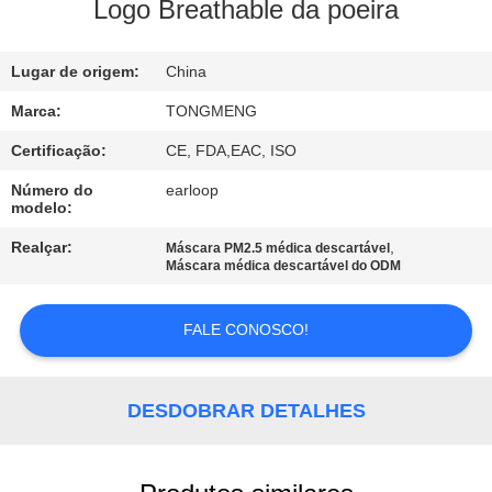
CONTROLE
Logo Breathable da poeira
DA
Lugar de origem:
China
QUALIDADE
Marca:
TONGMENG
CONTACTE-
Certificação:
CE, FDA,EAC, ISO
NOS
Número do
earloop
modelo:
PEÇA
Realçar:
,
Máscara PM2.5 médica descartável
Máscara médica descartável do ODM
UMAS
CITAÇÕES
FALE CONOSCO!
MAPA
DESDOBRAR DETALHES
DO
SITE