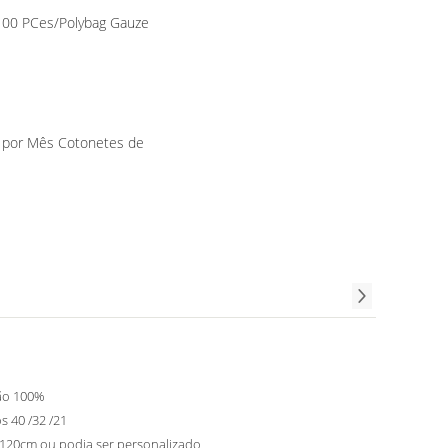
100 PCes/Polybag Gauze
 por Mês Cotonetes de
ão 100%
s 40 /32 /21
120cm ou podia ser personalizado