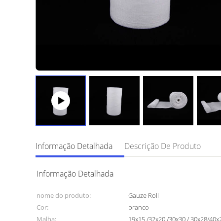
Informação Detalhada
Descrição De Produto
Informação Detalhada
nome do produto:
Gauze Roll
Cor:
branco
Malha:
19x15 /32x20 /30x30 / 30x28/40x