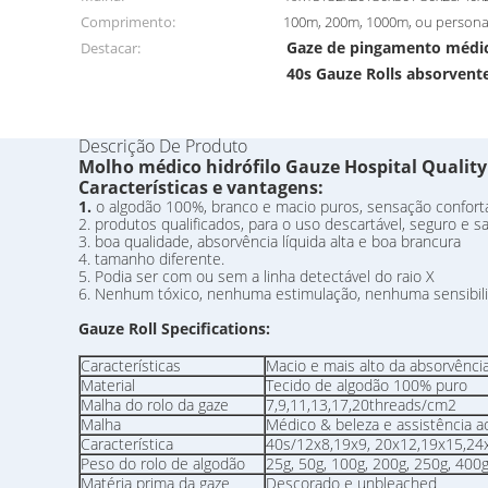
Comprimento:
100m, 200m, 1000m, ou persona
Gaze de pingamento médic
Destacar:
40s Gauze Rolls absorvent
Descrição De Produto
Molho médico hidrófilo Gauze Hospital Quality
Características e vantagens:
1.
o algodão 100%, branco e macio puros, sensação confortáv
2. produtos qualificados, para o uso descartável, seguro e sa
3. boa qualidade, absorvência líquida alta e boa brancura
4. tamanho diferente.
5. Podia ser com ou sem a linha detectável do raio X
6. Nenhum tóxico, nenhuma estimulação, nenhuma sensibil
Gauze Roll Specifications:
Características
Macio e mais alto da absorvênci
Material
Tecido de algodão 100% puro
Malha do rolo da gaze
7,9,11,13,17,20threads/cm2
Malha
Médico & beleza e assistência ao
Característica
40s/12x8,19x9, 20x12,19x15,24
Peso do rolo de algodão
25g, 50g, 100g, 200g, 250g, 400g
Matéria prima da gaze
Descorado e unbleached