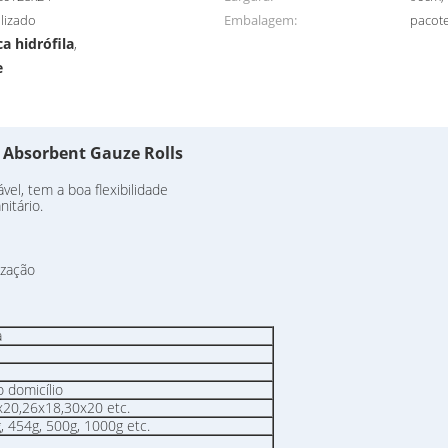
lizado
Embalagem:
pacot
a hidrófila
,
e
 Absorbent Gauze Rolls
el, tem a boa flexibilidade
nitário.
ização
a
 domicílio
x20,26x18,30x20 etc.
, 454g, 500g, 1000g etc.