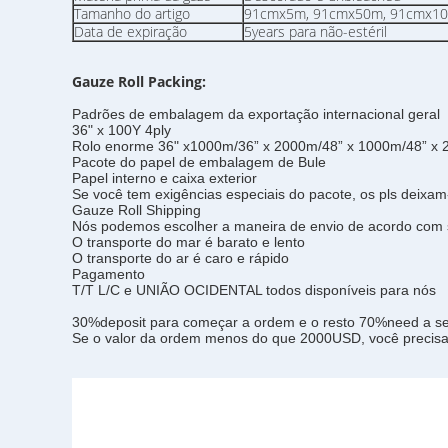
Tamanho do artigo
91cmx5m, 91cmx50m, 91cmx100m,
Data de expiração
5years para não-estéril
Gauze Roll Packing:
Padrões de embalagem da exportação internacional geral
36" x 100Y 4ply
Rolo enorme 36" x1000m/36” x 2000m/48” x 1000m/48” x
Pacote do papel de embalagem de Bule
Papel interno e caixa exterior
Se você tem exigências especiais do pacote, os pls deixa
Gauze Roll Shipping
Nós podemos escolher a maneira de envio de acordo com
O transporte do mar é barato e lento
O transporte do ar é caro e rápido
Pagamento
T/T L/C e UNIÃO OCIDENTAL todos disponíveis para nós
30%deposit para começar a ordem e o resto 70%need a se
Se o valor da ordem menos do que 2000USD, você precisa