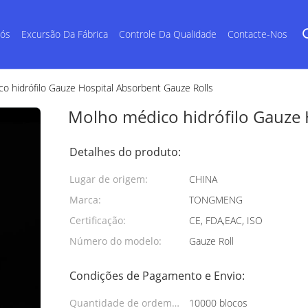
Nós
Excursão Da Fábrica
Controle Da Qualidade
Contacte-Nos
o hidrófilo Gauze Hospital Absorbent Gauze Rolls
Molho médico hidrófilo Gauze 
Detalhes do produto:
Lugar de origem:
CHINA
Marca:
TONGMENG
Certificação:
CE, FDA,EAC, ISO
Número do modelo:
Gauze Roll
Condições de Pagamento e Envio:
Quantidade de ordem
10000 blocos